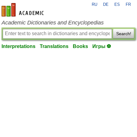
RU
DE
ES
FR
en-academic.com
Academic Dictionaries and Encyclopedias
Search!
Interpretations
Translations
Books
Игры ⚽