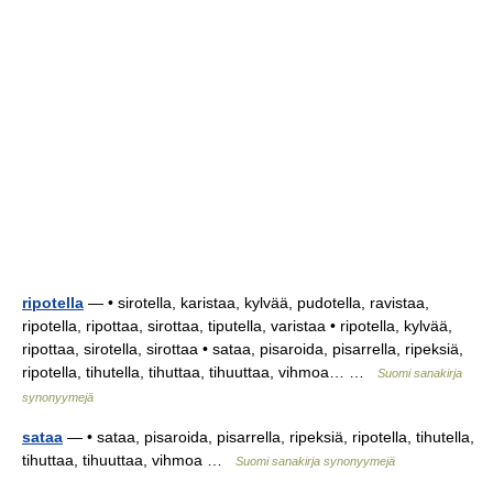
ripotella
— • sirotella, karistaa, kylvää, pudotella, ravistaa,
ripotella, ripottaa, sirottaa, tiputella, varistaa • ripotella, kylvää,
ripottaa, sirotella, sirottaa • sataa, pisaroida, pisarrella, ripeksiä,
ripotella, tihutella, tihuttaa, tihuuttaa, vihmoa… …
Suomi sanakirja
synonyymejä
sataa
— • sataa, pisaroida, pisarrella, ripeksiä, ripotella, tihutella,
tihuttaa, tihuuttaa, vihmoa …
Suomi sanakirja synonyymejä