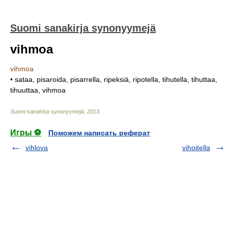
Suomi sanakirja synonyymejä
vihmoa
vihmoa
• sataa, pisaroida, pisarrella, ripeksiä, ripotella, tihutella, tihuttaa,
tihuuttaa, vihmoa
Suomi sanakirja synonyymejä
.
2013
.
Игры ⚽
Поможем написать реферат
vihlova
vihoitella