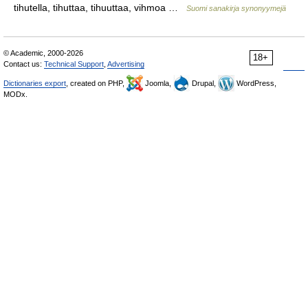
tihutella, tihuttaa, tihuuttaa, vihmoa …
Suomi sanakirja synonyymejä
© Academic, 2000-2026
18+
Contact us:
Technical Support
,
Advertising
Dictionaries export
, created on PHP,
Joomla,
Drupal,
WordPress,
MODx.